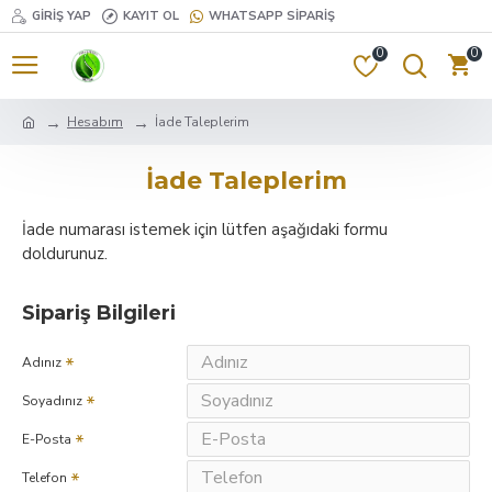
GIRIŞ YAP
KAYIT OL
WHATSAPP SIPARIŞ
0
0
Hesabım
İade Taleplerim
İade Taleplerim
İade numarası istemek için lütfen aşağıdaki formu
doldurunuz.
Sipariş Bilgileri
Adınız
Soyadınız
E-Posta
Telefon