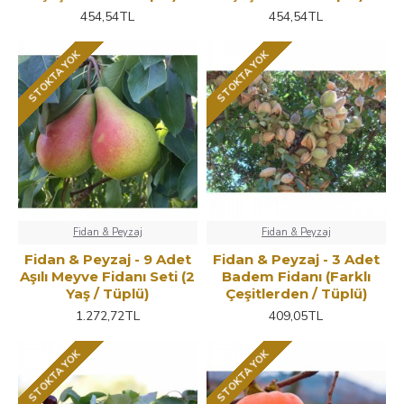
454,54TL
454,54TL
STOKTA YOK
STOKTA YOK
Fidan & Peyzaj
Fidan & Peyzaj
Fidan & Peyzaj - 9 Adet
Fidan & Peyzaj - 3 Adet
Aşılı Meyve Fidanı Seti (2
Badem Fidanı (Farklı
Yaş / Tüplü)
Çeşitlerden / Tüplü)
1.272,72TL
409,05TL
STOKTA YOK
STOKTA YOK