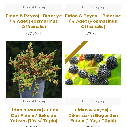
Fidan & Peyzaj
Fidan & Peyzaj
Fidan & Peyzaj - Biberiye
Fidan & Peyzaj - Biberiye
/ 4 Adet (Rosmarinus
/ 4 Adet (Rosmarinus
Officinalis)
Officinalis)
272,72TL
272,72TL
Fidan & Peyzaj
Fidan & Peyzaj
Fidan & Peyzaj - Cüce
Fidan & Peyzaj -
Dut Fidanı / Saksıda
Dikensiz-İri Böğürtlen
Yetişen (1 Yaş/ Tüplü)
Fidanı (1 Yaş / Tüplü)