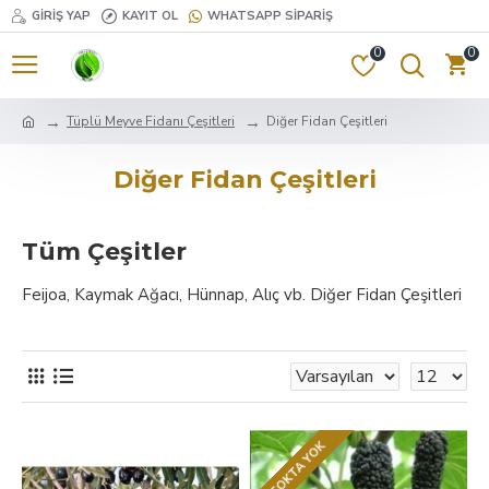
GIRIŞ YAP
KAYIT OL
WHATSAPP SIPARIŞ
0
0
Tüplü Meyve Fidanı Çeşitleri
Diğer Fidan Çeşitleri
Diğer Fidan Çeşitleri
Tüm Çeşitler
Feijoa, Kaymak Ağacı, Hünnap, Alıç vb. Diğer Fidan Çeşitleri
STOKTA YOK