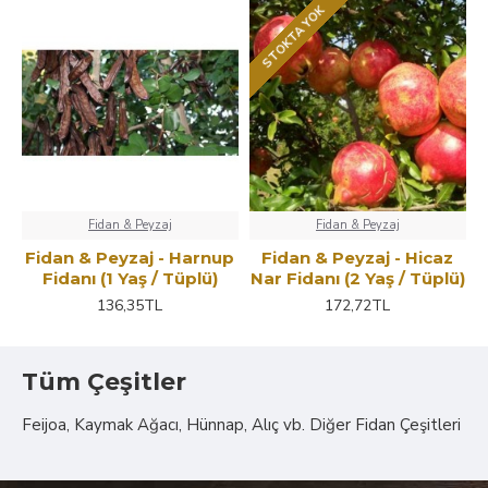
STOKTA YOK
Fidan & Peyzaj
Fidan & Peyzaj
Fidan & Peyzaj - Harnup
Fidan & Peyzaj - Hicaz
Fidanı (1 Yaş / Tüplü)
Nar Fidanı (2 Yaş / Tüplü)
136,35TL
172,72TL
Tüm Çeşitler
Feijoa, Kaymak Ağacı, Hünnap, Alıç vb. Diğer Fidan Çeşitleri