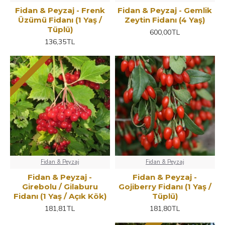
Fidan & Peyzaj - Frenk
Fidan & Peyzaj - Gemlik
Üzümü Fidanı (1 Yaş /
Zeytin Fidanı (4 Yaş)
Tüplü)
600,00TL
136,35TL
Fidan & Peyzaj
Fidan & Peyzaj
Fidan & Peyzaj -
Fidan & Peyzaj -
Girebolu / Gilaburu
Gojiberry Fidanı (1 Yaş /
Fidanı (1 Yaş / Açık Kök)
Tüplü)
181,81TL
181,80TL