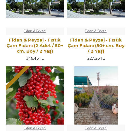
Fidan & Peyzaj
Fidan & Peyzaj
Fidan & Peyzaj - Fıstık
Fidan & Peyzaj - Fıstık
Çam Fidanı (2 Adet / 50+
Çam Fidanı (50+ cm. Boy
cm. Boy / 2 Yaş)
/ 2 Yaş)
345,45TL
227,26TL
Fidan & Peyzaj
Fidan & Peyzaj