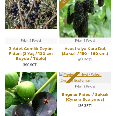
Fidan & Peyzaj
Fidan & Peyzaj
3 Adet Gemlik Zeytin
Avustralya Kara Dut
Fidanı (2 Yaş / 120 cm
(Saksılı / 150 - 160 cm.)
Boyda / Tüplü)
163,59TL
390,90TL
Fidan & Peyzaj
Enginar Fidesi / Saksılı
(Cynara Scolymus)
136,35TL