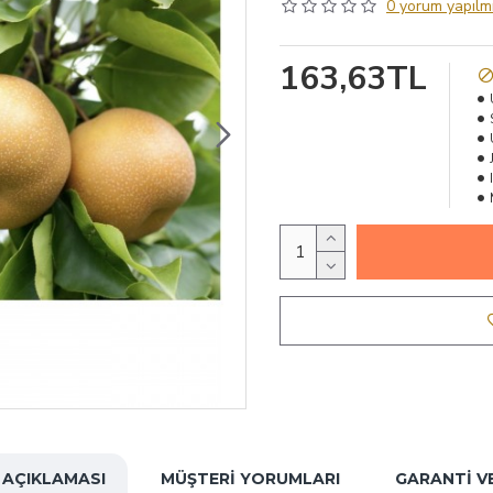
0 yorum yapılmı
163,63TL
 AÇIKLAMASI
MÜŞTERI YORUMLARI
GARANTI V