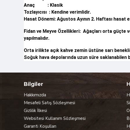
Anaç : Klasik
Tozlayıcısı : Kendine verimlidir.
Hasat Dönemi: Ağustos Ayının 2. Haftası hasat ed
Fidan ve Meyve Özellikleri: Ağaçları orta güçte v
yapılmalıdır.
Orta irilikte açık kahve zemin üstüne sarı benekli
Soğuk hava depolarında uzun süre saklanabilen bi
Bilgiler
H
Hakkımızda
H
Mesafeli Satış Sözleşmesi
S
Gizlilik İlkesi
O
Websitesi Kullanım Sözleşmesi
B
Garanti Koşulları
H