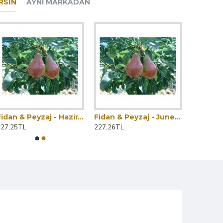
RSIN
AYNI MARKADAN
Fidan & Peyzaj - Haziran Güzeli Armut Fidanı (2 Yaş / Tüplü)
Fidan & Peyzaj - June Beauty Armut Fidanı (140 - 150 cm. Boy / Tüplü / Seçkin Çeşit)
227,25TL
227,26TL