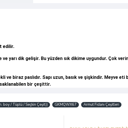
edilir.
e ve yarı dik gelişir. Bu yüzden sık dikime uygundur. Çok ver
kli ve biraz paslıdır. Sapı uzun, basık ve şişkindir. Meyve e
aklanabilen bir çeşittir.
 boy / Tüplü / Seçkin Çeşit))
GKMQWX67
Armut Fidanı Çeşitleri