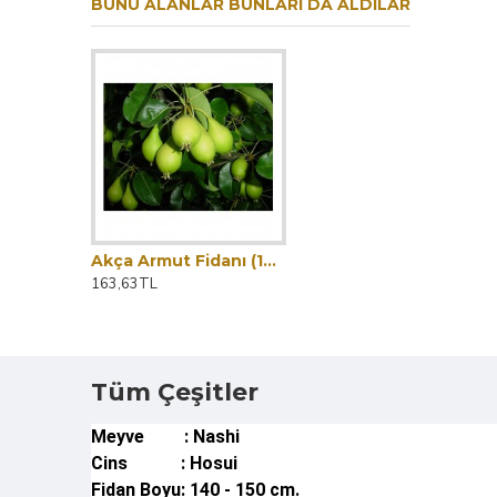
BUNU ALANLAR BUNLARI DA ALDILAR
Akça Armut Fidanı (140 - 150 cm. Boy / Seçkin Çeşit / Tüplü
Akça Armut Fidanı (140 - 150 cm. Boy / Seçkin Çeşit / Tüplü
163,63TL
163,63TL
227,25TL
Tüm Çeşitler
Meyve : Nashi
Cins : Hosui
Fidan Boyu: 140 - 150 cm.