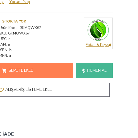
ş.
-
Yorum Yap
STOKTA YOK
Ürün Kodu:
GKMQWX67
SKU:
GKMQWX67
UPC:
e
JAN:
a
Fidan & Peyzaj
ISBN:
b
MPN:
a
SEPETE EKLE
HEMEN AL
ALIŞVERIŞ LISTEME EKLE
E İADE