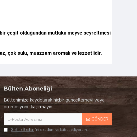
li bir çeşit olduğundan mutlaka meyve seyreltmesi
eyaz, çok sulu, muazzam aromalı ve lezzetlidir.
Bülten Aboneliği
Bültenimize kaydolarak hiçbir güncellemeyi veya
promosyonu kaçırmayın.
GÖNDER
Gizlilik İlkeleri
'ni okudum ve kabul ediyorum.