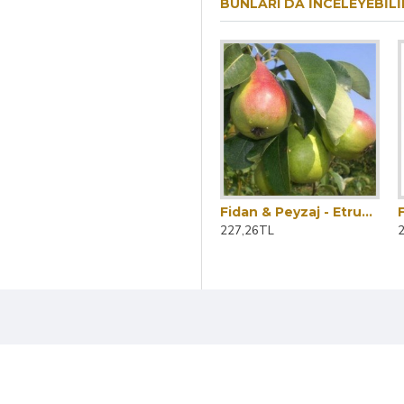
BUNLARI DA İNCELEYEBILI
Deveci Armut Fidanı (Saksılı / 150 - 160 cm.)
Fidan & Peyzaj - Carmen Armut Fidanı (2 Yaş / Tüplü / Aşılı)
Fidan & Peyzaj - Etrusca / Etruşka Armut Fidanı (2 Yaş /Tüplü)
227,26TL
227,26TL