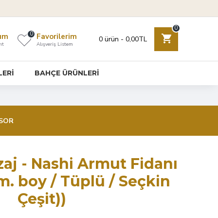
0
0
ım
Favorilerim
0 ürün - 0,00TL
ıt
Alışveriş Listem
LERİ
BAHÇE ÜRÜNLERİ
SOR
aj - Nashi Armut Fidanı
cm. boy / Tüplü / Seçkin
Çeşit))