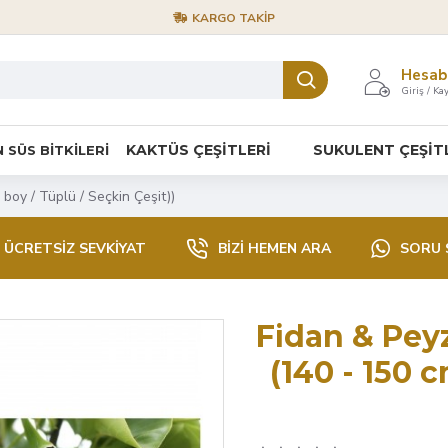
KARGO TAKIP
Hesab
Giriş / Kay
KAKTÜS ÇEŞİTLERİ
SUKULENT ÇEŞİT
 SÜS BİTKİLERİ
boy / Tüplü / Seçkin Çeşit))
ÜCRETSIZ SEVKIYAT
BIZI HEMEN ARA
SORU 
Fidan & Peyz
(140 - 150 