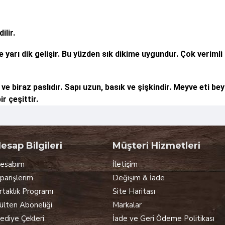
ilir.
e yarı dik gelişir. Bu yüzden sık dikime uygundur. Çok verim
 ve biraz paslıdır. Sapı uzun, basık ve şişkindir. Meyve eti b
r çeşittir.
esap Bilgileri
Müşteri Hizmetleri
esabım
İletişim
iparişlerim
Değişim & İade
rtaklık Programı
Site Haritası
ülten Aboneliği
Markalar
ediye Çekleri
İade ve Geri Ödeme Politikası