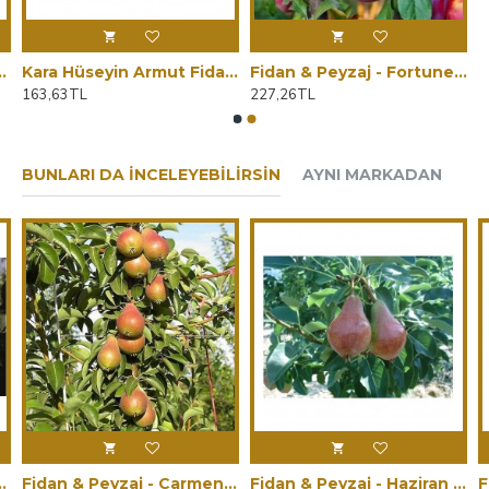
 Boy / Seçkin Çeşit / Tüplü)
Kara Hüseyin Armut Fidanı (140 - 150 cm. Boyda / Erkenci / Tüplü / Seçkin Çeşit)
Fidan & Peyzaj - Fortune Erik Fidanı (2 Yaş / Tüplü / Aşılı)
163,63TL
227,26TL
BUNLARI DA İNCELEYEBILIRSIN
AYNI MARKADAN
aksılı / 150 - 160 cm.)
Fidan & Peyzaj - Carmen Armut Fidanı (2 Yaş / Tüplü / Aşılı)
Fidan & Peyzaj - Haziran Güzeli Armut Fidanı (2 Yaş / Tüplü)