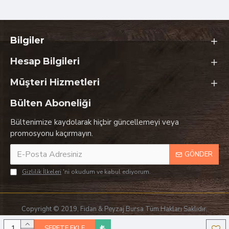
Bilgiler
Hesap Bilgileri
Müşteri Hizmetleri
Bülten Aboneliği
Bültenimize kaydolarak hiçbir güncellemeyi veya
promosyonu kaçırmayın.
GÖNDER
Gizlilik İlkeleri
'ni okudum ve kabul ediyorum.
Copyright © 2019, Fidan & Peyzaj Bursa Tüm Hakları Saklıdır.
SEPETE EKLE