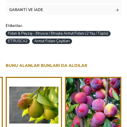
GARANTI VE İADE
Etiketler:
Fidan & Peyzaj - Etrusca / Etruşka Armut Fidanı (2 Yaş /Tüplü)
ETRUSCA2
Armut Fidanı Çeşitleri
BUNU ALANLAR BUNLARI DA ALDILAR