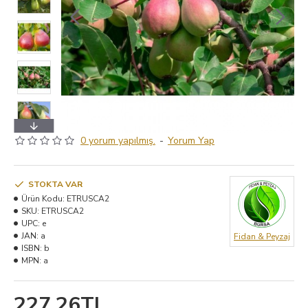
0 yorum yapılmış.
-
Yorum Yap
STOKTA VAR
Ürün Kodu:
ETRUSCA2
SKU:
ETRUSCA2
UPC:
e
JAN:
a
Fidan & Peyzaj
ISBN:
b
MPN:
a
227,26TL