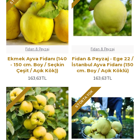
Fidan & Peyzaj
Fidan & Peyzaj
Ekmek Ayva Fidanı (140
Fidan & Peyzaj - Ege 22 /
- 150 cm. Boy / Seçkin
İstanbul Ayva Fidanı (150
Çeşit / Açık Kök))
cm. Boy / Açık Köklü)
163,63TL
163,63TL
STOKTA YOK